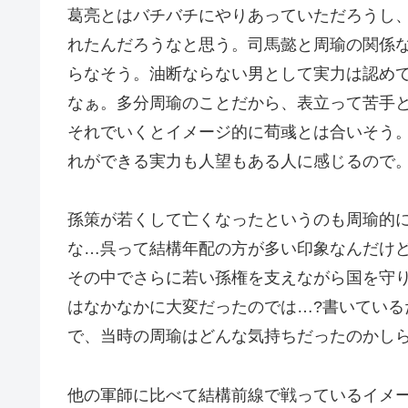
葛亮とはバチバチにやりあっていただろうし
れたんだろうなと思う。司馬懿と周瑜の関係
らなそう。油断ならない男として実力は認め
なぁ。多分周瑜のことだから、表立って苦手
それでいくとイメージ的に荀彧とは合いそう
れができる実力も人望もある人に感じるので
孫策が若くして亡くなったというのも周瑜的
な…呉って結構年配の方が多い印象なんだけ
その中でさらに若い孫権を支えながら国を守
はなかなかに大変だったのでは…?書いてい
で、当時の周瑜はどんな気持ちだったのかし
他の軍師に比べて結構前線で戦っているイメ