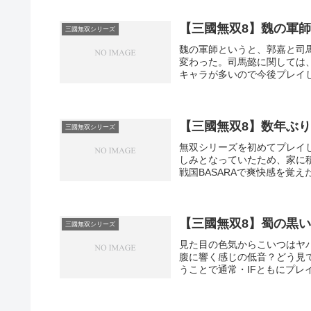
【三國無双8】魏の軍
三國無双シリーズ
魏の軍師というと、郭嘉と司
変わった。司馬懿に関しては
キャラが多いので今後プレイし
【三國無双8】数年ぶ
三國無双シリーズ
無双シリーズを初めてプレイ
しみとなっていたため、家に
戦国BASARAで爽快感を覚え
【三國無双8】蜀の黒
三國無双シリーズ
見た目の色気からこいつはヤ
腹に響く感じの低音？どう見
うことで通常・IFともにプレ