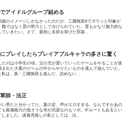
師でアイドルグループ組める
馬懿のイメージしかなかったのだが、三國無双8でガラッと印象が
、魏ではなく晋の勢力として分けられていた。晋もかなり魅力的な
ていきたい。さて、最初に名前を挙げた郭嘉...
りにプレイしたらプレイアブルキャラの多さに驚く
したのは小学生の頃。父の兄が置いていったゲームをやることが楽
積まれた大量のゲームの中からやりたいものを選んで遊んでいた。
た私は、真・三國無双も遊んだ。読めない...
い軍師・法正
バい男だと分かってた。案の定、声がエロすぎる。なんですかあの
ても殺傷能力の低そうな布が武器なのもツボ。IFルートもあるとい
イしました。諸葛亮推しの私としては、法...