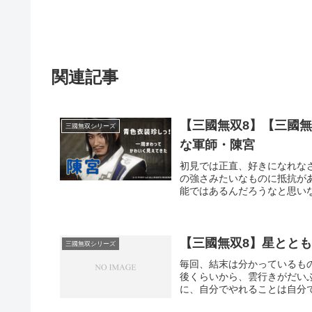
関連記事
【三國無双8】【三國無
三國無双シリーズ
な軍師・陳宮
初見では正直、好きになれな
の強さみたいなものに抵抗が
能ではあるんだろうなと思いな
【三國無双8】星とと
三國無双シリーズ
毎回、結末は分かっているも
後くらいから、雲行きがだい
に、自分でやれることは自分で