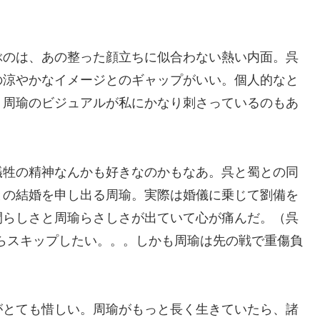
ぶのは、あの整った顔立ちに似合わない熱い内面。呉
の涼やかなイメージとのギャップがいい。個人的なと
、周瑜のビジュアルが私にかなり刺さっているのもあ
犠牲の精神なんかも好きなのかもなあ。呉と蜀との同
との結婚を申し出る周瑜。実際は婚儀に乗じて劉備を
間らしさと周瑜らさしさが出ていて心が痛んだ。（呉
らスキップしたい。。。しかも周瑜は先の戦で重傷負
がとても惜しい。周瑜がもっと長く生きていたら、諸