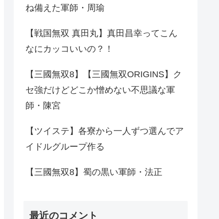
ね備えた軍師・周瑜
【戦国無双 真田丸】真田昌幸ってこん
なにカッコいいの？！
【三國無双8】【三國無双ORIGINS】ク
セ強だけどどこか憎めない不思議な軍
師・陳宮
【ツイステ】各寮から一人ずつ選んでア
イドルグループ作る
【三國無双8】蜀の黒い軍師・法正
最近のコメント