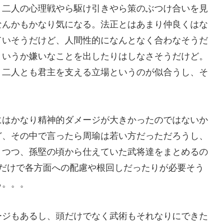
、二人の心理戦やら駆け引きやら策のぶつけ合いを見
なんかもかなり気になる。法正とはあまり仲良くはな
ていそうだけど、人間性的になんとなく合わなそうだ
というか嫌いなことを出したりはしなさそうだけど。
。二人とも君主を支える立場というのが似合うし、そ
。
にはかなり精神的ダメージが大きかったのではないか
ど、その中で言ったら周瑜は若い方だっただろうし、
りつつ、孫堅の頃から仕えていた武将達をまとめるの
るだけで各方面への配慮や根回しだったりが必要そう
ら。。。
ージもあるし、頭だけでなく武術もそれなりにできた