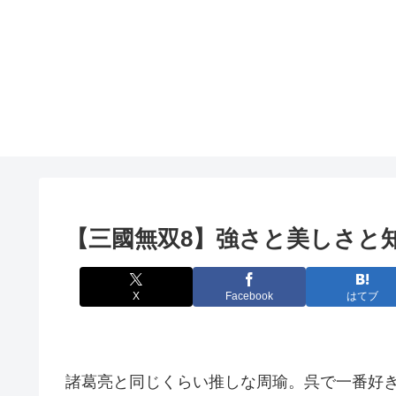
【三國無双8】強さと美しさと
X
Facebook
はてブ
諸葛亮と同じくらい推しな周瑜。呉で一番好