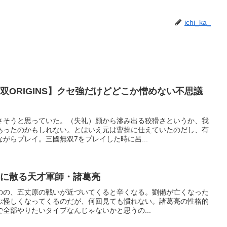
ichi_ka_
双ORIGINS】クセ強だけどどこか憎めない不思議
さそうと思っていた。（失礼）顔から滲み出る狡猾さというか、我
あったのかもしれない。とはいえ元は曹操に仕えていたのだし、有
がらプレイ。三國無双7をプレイした時に呂...
もに散る天才軍師・諸葛亮
のの、五丈原の戦いが近づいてくると辛くなる。劉備が亡くなった
ぶ怪しくなってくるのだが、何回見ても慣れない。諸葛亮の性格的
全部やりたいタイプなんじゃないかと思うの...