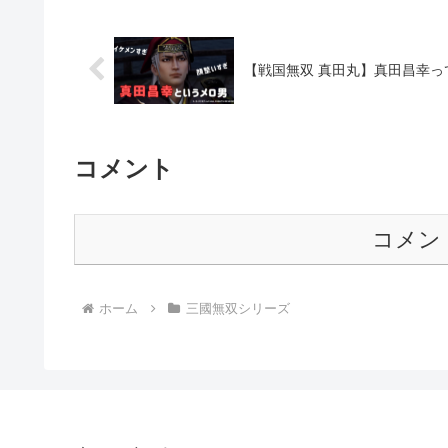
【戦国無双 真田丸】真田昌幸
コメント
コメン
ホーム
三國無双シリーズ