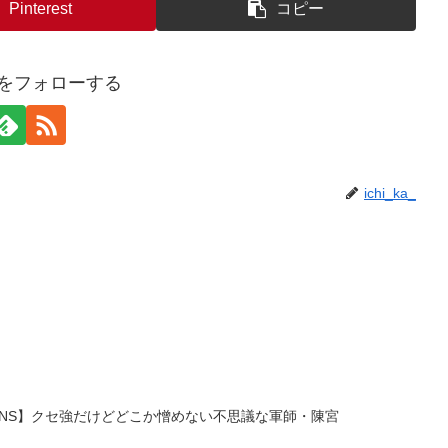
Pinterest
コピー
ka_をフォローする
ichi_ka_
GINS】クセ強だけどどこか憎めない不思議な軍師・陳宮