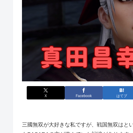
X
Facebook
はてブ
三國無双が大好きな私ですが、戦国無双はと