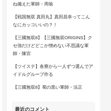
ね備えた軍師・周瑜
【戦国無双 真田丸】真田昌幸ってこん
なにカッコいいの？！
【三國無双8】【三國無双ORIGINS】ク
セ強だけどどこか憎めない不思議な軍
師・陳宮
【ツイステ】各寮から一人ずつ選んでア
イドルグループ作る
【三國無双8】蜀の黒い軍師・法正
最近のコメント